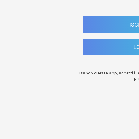
ISC
L
Usando questa app, accetti i
T
pr